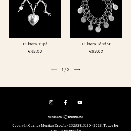
Pulsera Irupé
Pulsera Cóndor
€45,00
€65,00
1
/
2
Copyright Cuenca Mestiza España - 20293810150 - 2026. Todos los
derechos reservados.