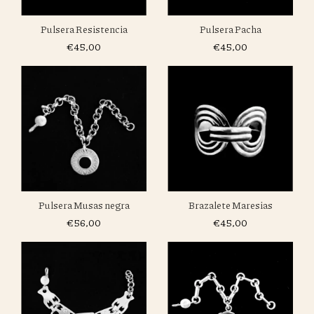
Pulsera Resistencia
Pulsera Pacha
€45,00
€45,00
Brazalete Maresias
Pulsera Musas negra
€45,00
€56,00