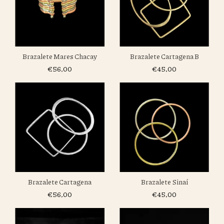
Brazalete Cartagena B
Brazalete Mares Chacay
€45,00
€56,00
Brazalete Sinaí
Brazalete Cartagena
€45,00
€56,00