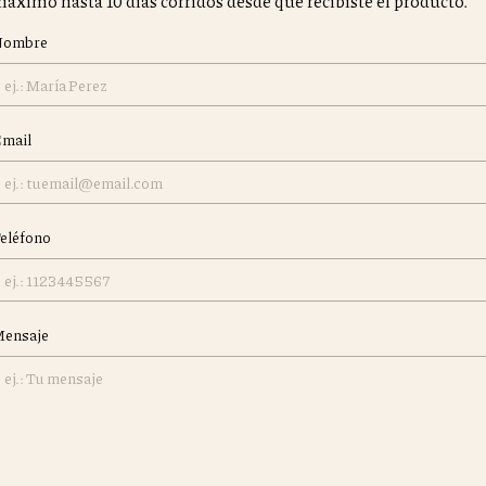
áximo hasta 10 días corridos desde que recibiste el producto.
Nombre
mail
eléfono
ensaje