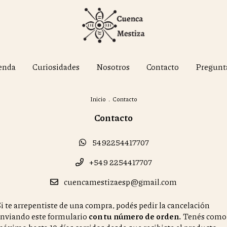
enda
Curiosidades
Nosotros
Contacto
Pregunt
Inicio
.
Contacto
Contacto
5492254417707
+549 2254417707
cuencamestizaesp@gmail.com
i te arrepentiste de una compra, podés pedir la cancelación
nviando este formulario
con tu número de orden.
Tenés como