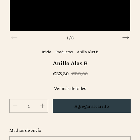
1
/
6
Inicio
.
Productos
.
Anillo Alas B
Anillo Alas B
€23,20
€29,00
Ver más detalles
Cambiar CP
Entregas para el CP:
Medios de envío