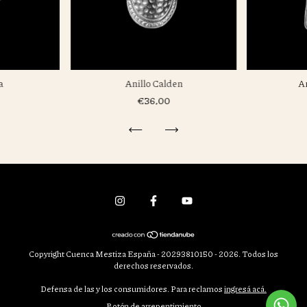
Anillo Calden
A
a
€36,00
Copyright Cuenca Mestiza España - 20293810150 - 2026. Todos los
derechos reservados.
Defensa de las y los consumidores. Para reclamos
ingresá acá.
Botón de arrepentimiento