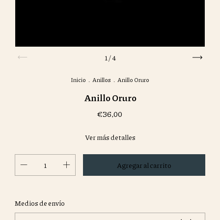
1
/
4
Inicio
.
Anillos
.
Anillo Oruro
Anillo Oruro
€36,00
Ver más detalles
Cambiar CP
Entregas para el CP:
Medios de envío