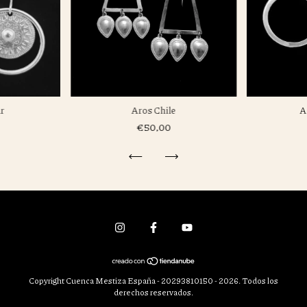
ar
Aros Chile
A
€50,00
Copyright Cuenca Mestiza España - 20293810150 - 2026. Todos los
derechos reservados.