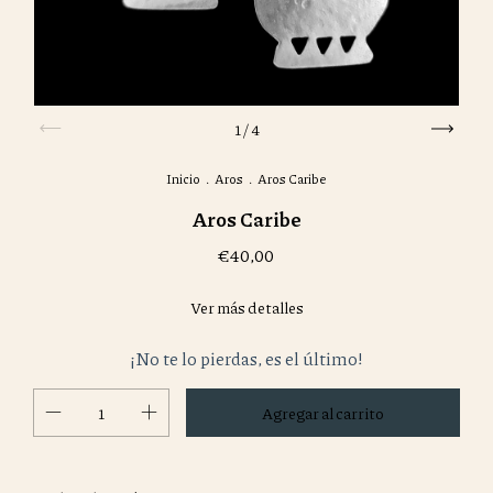
1
/
4
Inicio
.
Aros
.
Aros Caribe
Aros Caribe
€40,00
Ver más detalles
¡No te lo pierdas, es el último!
Cambiar CP
Entregas para el CP: