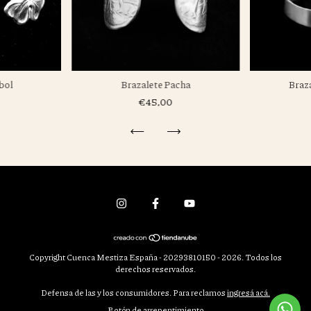
Braz
bol
Brazalete Pacha
€45,00
Copyright Cuenca Mestiza España - 20293810150 - 2026. Todos los
derechos reservados.
Defensa de las y los consumidores. Para reclamos
ingresá acá.
Botón de arrepentimiento