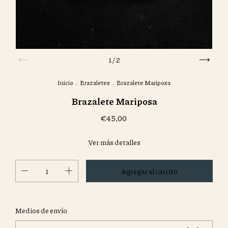
1
/
2
Inicio
.
Brazaletes
.
Brazalete Mariposa
Brazalete Mariposa
€45,00
Ver más detalles
Cambiar CP
Entregas para el CP:
Medios de envío