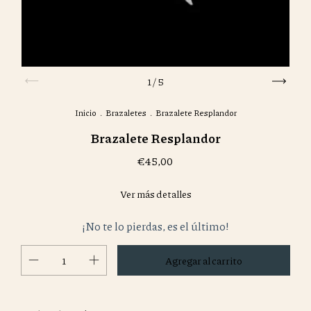
1
/
5
Inicio
.
Brazaletes
.
Brazalete Resplandor
Brazalete Resplandor
€45,00
Ver más detalles
¡No te lo pierdas, es el último!
Cambiar CP
Entregas para el CP: