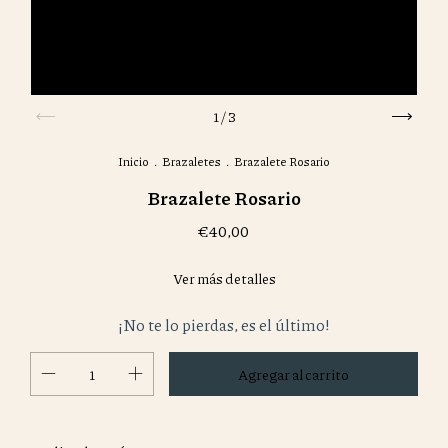
1
/
3
Inicio
.
Brazaletes
.
Brazalete Rosario
Brazalete Rosario
€40,00
Ver más detalles
¡No te lo pierdas, es el último!
Cambiar CP
Entregas para el CP: