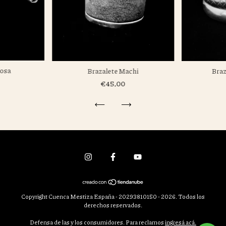
posa
Brazalete Machi
Braz
€45,00
Copyright Cuenca Mestiza España - 20293810150 - 2026. Todos los
derechos reservados.
Defensa de las y los consumidores. Para reclamos
ingresá acá.