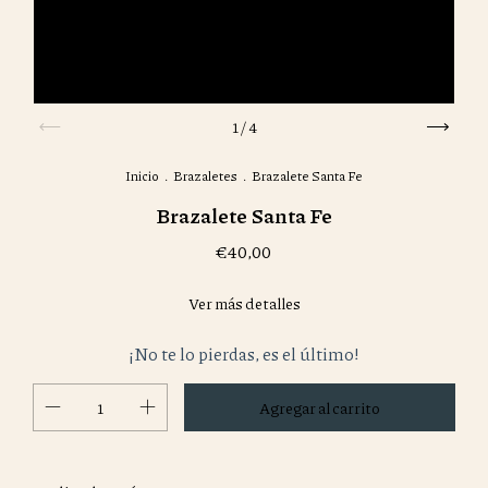
1
/
4
Inicio
.
Brazaletes
.
Brazalete Santa Fe
Brazalete Santa Fe
€40,00
Ver más detalles
¡No te lo pierdas, es el último!
Cambiar CP
Entregas para el CP: