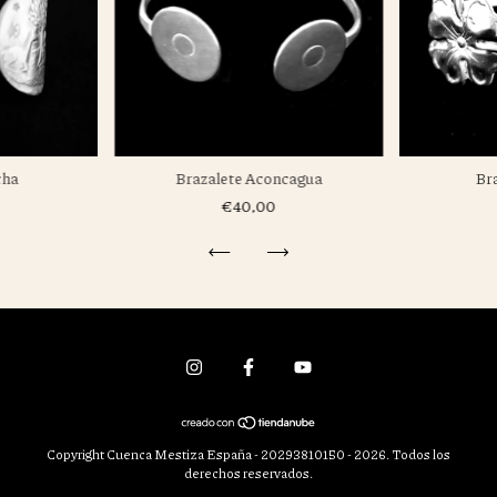
cha
Brazalete Aconcagua
Br
€40,00
Copyright Cuenca Mestiza España - 20293810150 - 2026. Todos los
derechos reservados.