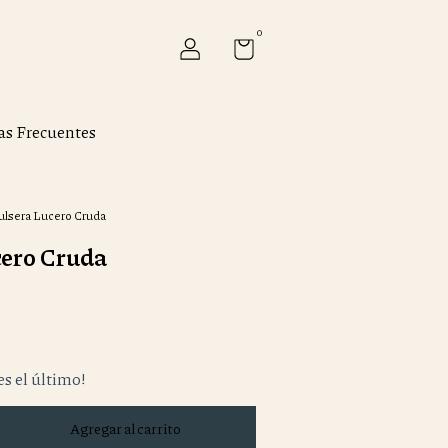
0
as Frecuentes
ulsera Lucero Cruda
cero Cruda
es el último!