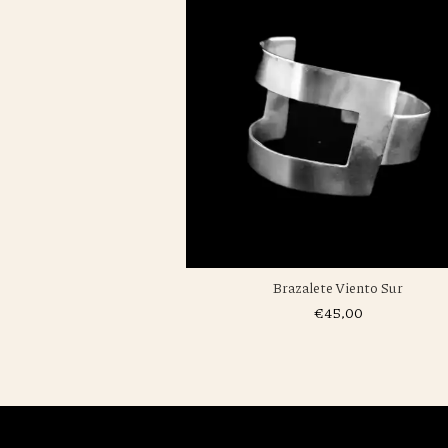
te Rosario
Brazalete Viento Sur
0,00
€45,00