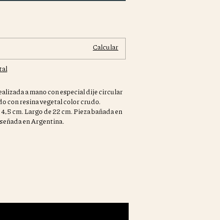
Cambiar CP
Calcular
tal
ealizada a mano con especial dije circular
o con resina vegetal color crudo.
 4,5 cm. Largo de 22 cm. Pieza bañada en
iseñada en Argentina.