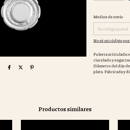
Entregas para el CP:
Medios de envío
No sé mi código pos
Pulsera articulada r
cincelado y engarzad
Diámetro del dije de
plata. Fabricada y d
Productos similares