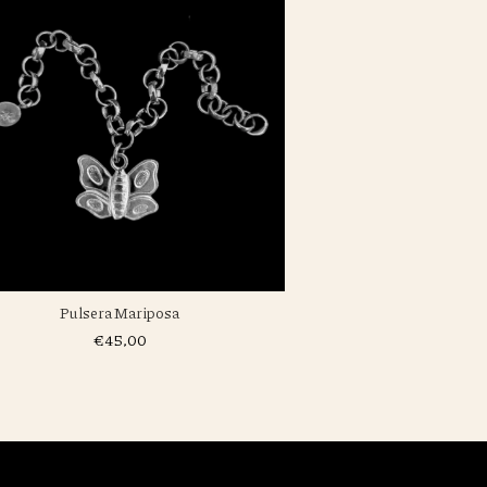
Pulsera Mariposa
Pulsera Hue
€45,00
€65