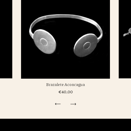
Brazalete Aconcagua
€40,00